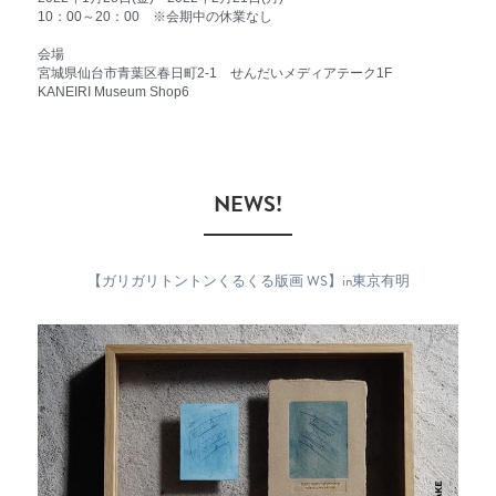
⁡10：00～20：00⁡　※会期中の休業なし⁡
⁡会場⁡
⁡宮城県仙台市青葉区春日町2-1⁡　せんだいメディアテーク1F⁡
⁡KANEIRI Museum Shop6⁡
　NEWS!　
【ガリガリトントンくるくる版画 WS】in東京有明