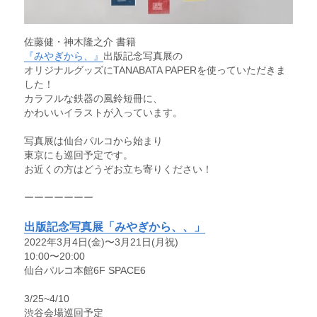
佐藤健・神木隆之介 書籍
『みやぎから、』
出版記念写真展の
オリジナルグッズにTANABATA PAPERを使っていただきま
した！
カラフルな鉄器の風鈴短冊に、
かわいいイラストが入っています。
写真展は仙台パルコから始まり
東京にも巡回予定です。
お近くの方はどうぞお立ち寄りください！
ーーーーーーー
出版記念写真展「みやぎから、、」
2022年3⽉4⽇(金)〜3⽉21⽇(月祝)
10:00〜20:00　
仙台パルコ本館6F SPACE6
3/25~4/10
渋谷会場巡回予定