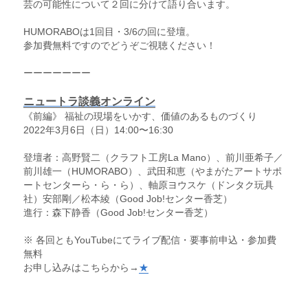
芸の可能性について２回に分けて語り合います。
HUMORABOは1回目・3/6の回に登壇。
参加費無料ですのでどうぞご視聴ください！
ーーーーーーー
ニュートラ談義オンライン
《前編》 福祉の現場をいかす、価値のあるものづくり
2022年3月6日（日）14:00〜16:30
登壇者：高野賢二（クラフト工房La Mano）、前川亜希子／
前川雄一（HUMORABO）、武田和恵（やまがたアートサポ
ートセンターら・ら・ら）、軸原ヨウスケ（ドンタク玩具
社）安部剛／松本綾（Good Job!センター香芝）
進行：森下静香（Good Job!センター香芝）
※ 各回ともYouTubeにてライブ配信・要事前申込・参加費
無料
お申し込みはこちらから→
★