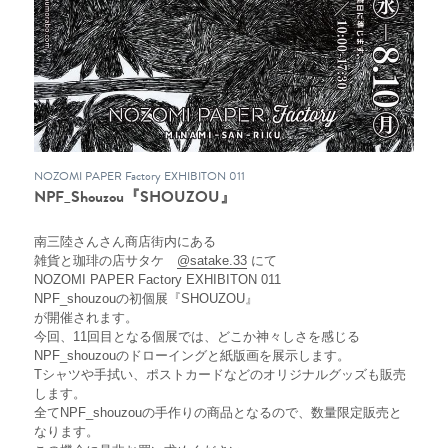
NOZOMI PAPER Factory EXHIBITON 011
NPF_Shouzou『SHOUZOU』
南三陸さんさん商店街内にある
雑貨と珈琲の店サタケ　
@satake.33
 にて
NOZOMI PAPER Factory EXHIBITON 011
NPF_shouzouの初個展『SHOUZOU』
が開催されます。
今回、11回目となる個展では、どこか神々しさを感じる
NPF_shouzouのドローイングと紙版画を展示します。
Tシャツや手拭い、ポストカードなどのオリジナルグッズも販売
します。
全てNPF_shouzouの手作りの商品となるので、数量限定販売と
なります。