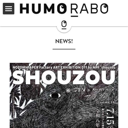
ARCHIVE
SHOP
　NEWS!　
instagram
NOZOMI PAPER®︎
PARTNER
HUMORABO ?
CONNECT
CONTACT