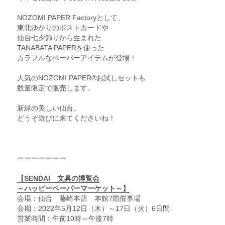
NOZOMI PAPER Factoryとして、
東北ゆかりのポストカードや
仙台七夕飾りから生まれた
TANABATA PAPERを使った
カラフルなペーパーアイテムが登場！
人気のNOZOMI PAPER®︎お試しセットも
数量限定で販売します。
新緑の美しい仙台。
どうぞ遊びに来てくださいね！
ーーーーーーー
【SENDAI　文具の博覧会
～ハッピーペーパーマーケット～】
会場：仙台　藤崎本店　本館7階催事場
会期：2022年5月12日（木）～17日（火）6日間
営業時間：午前10時～午後7時　