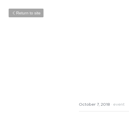
Return to site
takeo paper 
October 7, 2018
·
event