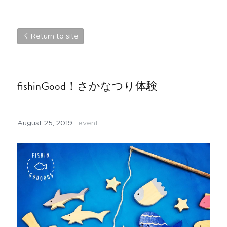
Return to site
fishinGood！さかなつり体験
August 25, 2019
·
event