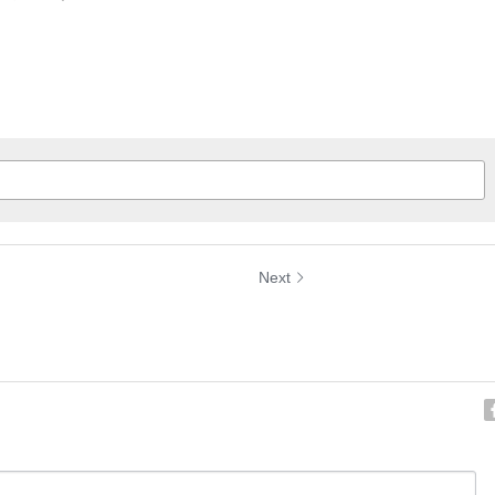
Next
デザインと福祉ナイ
クラウドファンデ
しました！