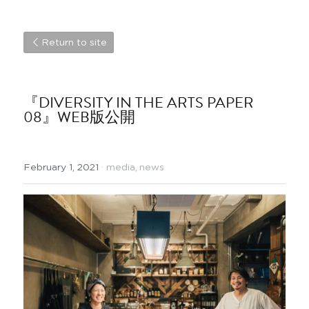
Return to site
『DIVERSITY IN THE ARTS PAPER 
08』WEB版公開
February 1, 2021
·
media,
news