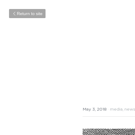
Return to site
AXISに掲載
May 3, 2018
·
media,
new