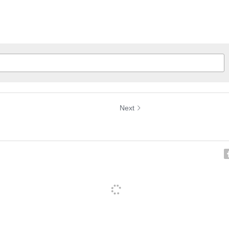
Next
wardに入選しました！
印刷のいろはフェスタ