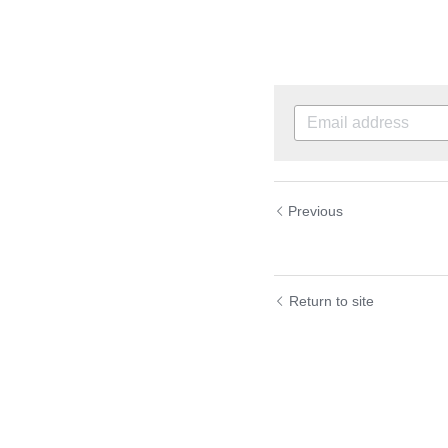
Previous
Good Job! A
Return to site