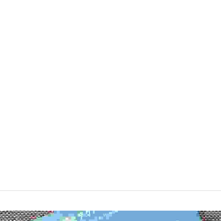
されました！
s