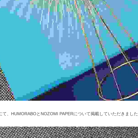
sNaviにて、HUMORABOとNOZOMI PAPERについて掲載していただきまし